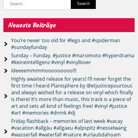
Neueste Beiträge
You‘re never too old for #lego and #spiderman
#sundayfunday
Sunday – Funday. #justice #marsimoto #hyperdrama
#keineintelligenz #vinyl #vinyllover
Ideeeemmmmooooooooo!!!
Highly awaited release for years! I‘ll never forget the
first time I heard Planisphere by @etjusticepourtous
and always wished for a release on vinyl which finally
is there! It‘s more than music, this track is a piece of
art and sets all kind of feelings free! #vinyl #justice
#art #memories #dnmk #dj
Friday flashback – memories of last week #vacay
#vacation #allgäu #allgaeu #alpspitz #nesselwang
#wasserfall #waterfall #nature #urlaubdahoam