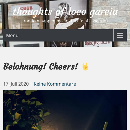
Skip
thoughts of loco garcia
to
content
random happenings in the life of a weirdo
Menu
Belohnung! Cheers!
17. Juli 2020
|
Keine Kommentare