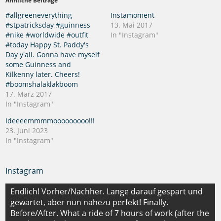
Ähnliche Beiträge
#allgreeneverything
Instamoment
#stpatricksday #guinness
13. Mai 2017
#nike #worldwide #outfit
In "Instagram"
#today Happy St. Paddy's
Day y'all. Gonna have myself
some Guinness and
Kilkenny later. Cheers!
#boomshalaklakboom
17. März 2017
In "Instagram"
Ideeeemmmmooooooooo!!!
23. Juni 2023
In "Instagram"
Instagram
Beitragsnavigation
Endlich! Vorher/Nachher. Lange darauf gespart und
gewartet, aber nun nahezu perfekt! Finally.
Before/After. What a ride of 7 hours of work (after the