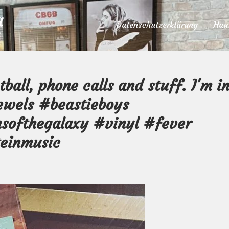
a
Datenschutzerklärung
Hau
ball, phone calls and stuff. I'm i
jewels #beastieboys
softhegalaxy #vinyl #fever
einmusic