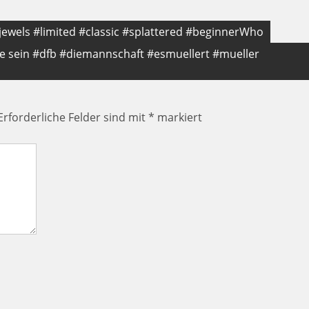
jewels #limited #classic #splattered #beginnerWho
e sein #dfb #diemannschaft #esmuellert #mueller
Erforderliche Felder sind mit
*
markiert