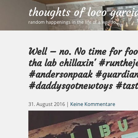
Skip
thoughts of loco garci
to
content
random happenings in the life of a weirdo
Well – no. No time for foot
tha lab chillaxin' #runthe
#andersonpaak #guardian
#daddysgotnewtoys #tast
31. August 2016
|
Keine Kommentare