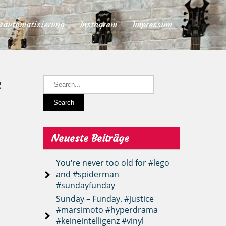
sautomatisierung
Instagram
Impressum
n
Neueste Beiträge
You‘re never too old for #lego
and #spiderman
#sundayfunday
Sunday – Funday. #justice
#marsimoto #hyperdrama
#keineintelligenz #vinyl