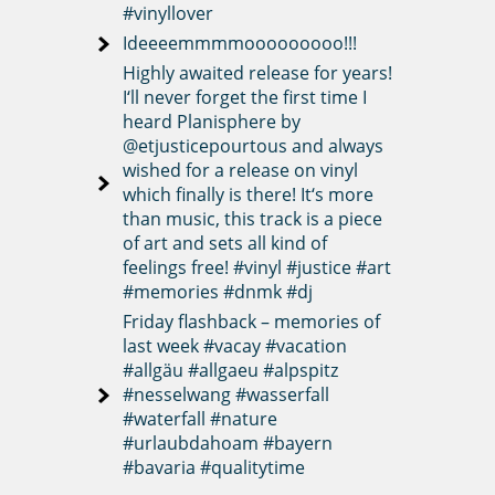
#vinyllover
Ideeeemmmmooooooooo!!!
Highly awaited release for years!
I‘ll never forget the first time I
heard Planisphere by
@etjusticepourtous and always
wished for a release on vinyl
which finally is there! It‘s more
than music, this track is a piece
of art and sets all kind of
feelings free! #vinyl #justice #art
#memories #dnmk #dj
Friday flashback – memories of
last week #vacay #vacation
#allgäu #allgaeu #alpspitz
#nesselwang #wasserfall
#waterfall #nature
#urlaubdahoam #bayern
#bavaria #qualitytime